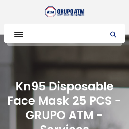
Kn95 Disposable
Face Mask 25 PCS -
GRUPO ATM -