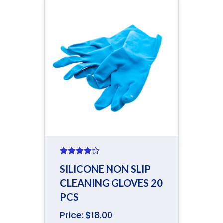
Rated
SILICONE NON SLIP
4.00
out
of 5
CLEANING GLOVES 20
PCS
Price:
$
18.00