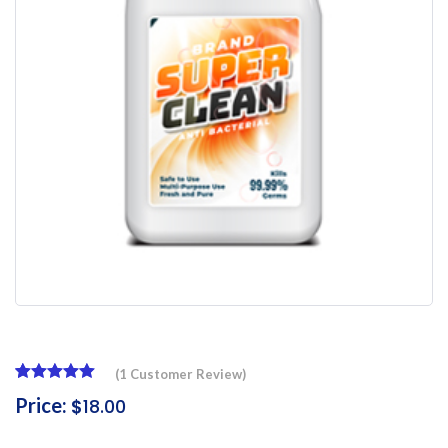
(
1
Customer Review)
Rated
1
5.00
Price:
$
18.00
out of 5
based on
customer