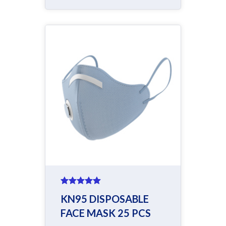
Rated
5.00
KN95 DISPOSABLE
out of 5
FACE MASK 25 PCS