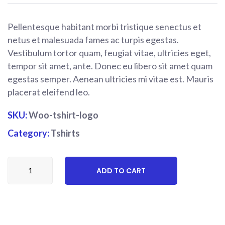
rating
Pellentesque habitant morbi tristique senectus et
netus et malesuada fames ac turpis egestas.
Vestibulum tortor quam, feugiat vitae, ultricies eget,
tempor sit amet, ante. Donec eu libero sit amet quam
egestas semper. Aenean ultricies mi vitae est. Mauris
placerat eleifend leo.
SKU:
Woo-tshirt-logo
Category:
Tshirts
Kn95
ADD TO CART
Disposable
Face
Mask
25