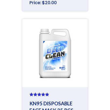
Price:
$
20.00
Rated
5.00
KN95 DISPOSABLE
out of 5