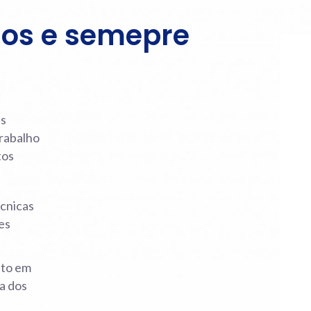
nos e semepre
ns
trabalho
tos
écnicas
es
nto em
a dos