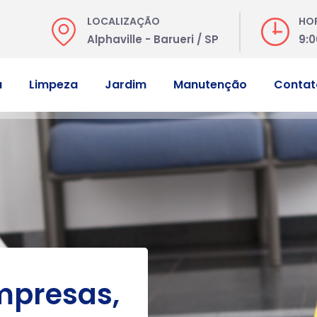
LOCALIZAÇÃO
HO
Alphaville - Barueri / SP
9:0
a
Limpeza
Jardim
Manutenção
Contat
mpresas,